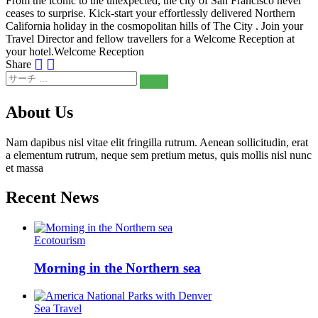
From the iconic to the unexpected, the city of San Francisco never
ceases to surprise. Kick-start your effortlessly delivered Northern
California holiday in the cosmopolitan hills of The City . Join your
Travel Director and fellow travellers for a Welcome Reception at
your hotel.Welcome Reception
Share
About Us
Nam dapibus nisl vitae elit fringilla rutrum. Aenean sollicitudin, erat
a elementum rutrum, neque sem pretium metus, quis mollis nisl nunc
et massa
Recent News
Ecotourism
Morning in the Northern sea
Sea Travel