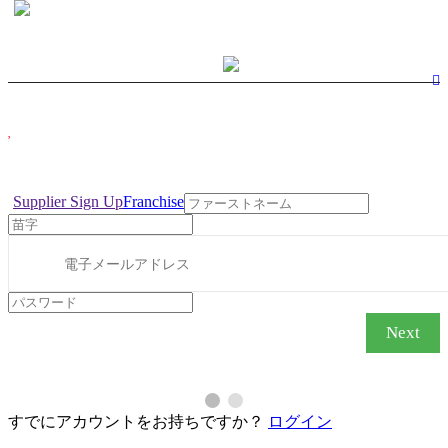
RESPONSIBLE TOURISM & CHARITIES WE
SUPPORT
Copyright © 2022, INTERLINETRAVELNETWORK.COM Designed with
for the Tourism, Travel, Airline & Hospitality Member Community. T&C
Supplier Sign Up
Franchise
Next
すでにアカウントをお持ちですか？
ログイン